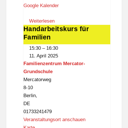
r
Google Kalender
w
c
a
a
Weiterlesen
r
Handarbeitskurs für
Handarbeitskurs
t
t
Familien
für
o
z
Familien
r
s
15:30
–
16:30
-
c
11. April 2025
G
h
Familienzentrum Mercator-
r
e
Grundschule
u
V
Mercatorweg
n
i
8-10
d
l
Berlin
,
s
l
DE
c
a
01733241479
h
Veranstaltungsort anschauen
u
F
Karte