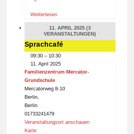
a
Z
t
Weiterlesen
e
o
i
11. APRIL 2025
(3
r
t
VERANSTALTUNGEN)
-
i
Sprachcafé
Sprachcafé
G
s
09:30
–
10:30
r
t
11. April 2025
u
k
Familienzentrum Mercator-
n
n
Grundschule
d
a
Mercatorweg 8-10
s
p
Berlin
,
c
p
Berlin
h
01733241479
u
Veranstaltungsort anschauen
l
F
Karte
e