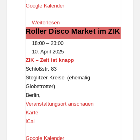
Google Kalender
i
l
Weiterlesen
i
Roller Disco Market im ZIK
Roller
e
Disco
n
18:00
–
23:00
Market
z
10. April 2025
im
e
ZIK – Zeit ist knapp
ZIK
n
Schloßstr. 83
t
Steglitzer Kreisel (ehemalig
r
Globetrotter)
u
Berlin
,
m
Veranstaltungsort anschauen
M
Z
Karte
e
I
iCal
r
K
c
Google Kalender
–