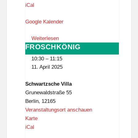
a
iCal
m
Google Kalender
i
l
Weiterlesen
i
FROSCHKÖNIG
FROSCHKÖNIG
e
n
10:30
–
11:15
z
11. April 2025
e
n
Schwartzsche Villa
t
Grunewaldstraße 55
r
Berlin
,
12165
u
Veranstaltungsort anschauen
m
S
Karte
M
c
iCal
e
h