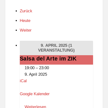
Zurück
Heute
Weiter
9. APRIL 2025
(1
VERANSTALTUNG)
Salsa del Arte im ZIK
Salsa
del
19:00
–
23:00
Arte
9. April 2025
im
iCal
ZIK
Google Kalender
Weiterlesen