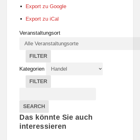
Export zu
Google
Export zu
iCal
Veranstaltungsort
FILTER
V
E
Kategorien
R
A
FILTER
N
K
Suche
S
A
T
T
Veranstaltungen
A
E
EVENTS
SEARCH
L
G
Das könnte Sie auch
T
O
U
R
interessieren
N
I
G
E