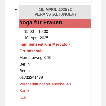
10. APRIL 2025
(2
VERANSTALTUNGEN)
Yoga für Frauen
Yoga
für
15:00
–
16:00
Frauen
10. April 2025
Familienzentrum Mercator-
Grundschule
Mercatorweg 8-10
Berlin
,
Berlin
01733241479
Veranstaltungsort anschauen
F
Karte
a
iCal
m