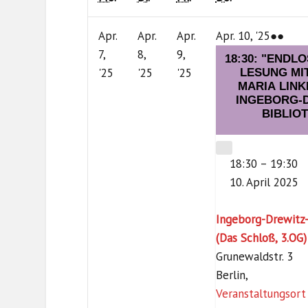
10.
(3
Apr.
Apr.
Apr.
Apr. 10, '25
●●
April
Vera
7,
8,
9,
18:30: "ENDLO
7.
8.
9.
2025
'25
'25
'25
LESUNG MI
MARIA LINK
April
April
April
INGEBORG-D
2025
2025
2025
BIBLIO
CLOSE
18:30
–
19:30
10. April 2025
Ingeborg-Drewitz-
(Das Schloß, 3.OG)
Grunewaldstr. 3
Berlin
,
Veranstaltungsort