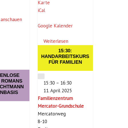
S
Karte
c
c
iCal
a
h
 anschauen
t
w
Google Kalender
o
a
r
r
Weiterlesen
-
t
G
15:30:
z
HANDARBEITSKURS
r
FÜR FAMILIEN
s
u
c
n
TENLOSE
CLOSE
h
S ROMANS
d
15:30
–
16:30
e
ACHTMANN
s
11. April 2025
INBASIS
V
c
Familienzentrum
i
h
Mercator-Grundschule
l
u
Mercatorweg
l
l
8-10
a