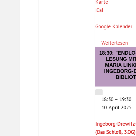
I
Karte
n
iCal
g
e
Google Kalender
b
o
Weiterlesen
r
18:30: "ENDLO
g
LESUNG MI
MARIA LINK
-
INGEBORG-D
D
BIBLIO
r
e
CLOSE
18:30
–
19:30
w
10. April 2025
i
t
Ingeborg-Drewitz-
z
(Das Schloß, 3.OG)
-