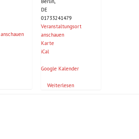
e
Berlin
,
DE
01733241479
Veranstaltungsort
 anschauen
anschauen
F
Karte
a
iCal
m
i
Google Kalender
l
i
Weiterlesen
e
n
z
e
n
t