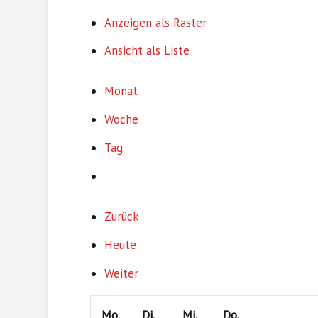
Anzeigen als
Raster
Ansicht als
Liste
Monat
Woche
Tag
Zurück
Heute
Weiter
Montag
Dienstag
Mittwoch
Donnerstag
Mo.
Di.
Mi.
Do.