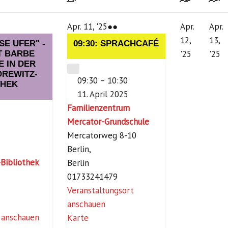
11.
(3
Apr. 11, '25
●●
Apr.
Apr.
nstaltungen)
April
Veranstaltungen)
12,
13,
SE UFER" -
09:30: SPRACHCAFÉ
2025
12.
13
'25
'25
T BARBE
E IN DER
April
Ap
CLOSE
REWITZ-
09:30
–
10:30
2025
2
THEK
11. April 2025
Familienzentrum
Mercator-Grundschule
Mercatorweg 8-10
Berlin
,
Bibliothek
Berlin
01733241479
Veranstaltungsort
anschauen
 anschauen
F
Karte