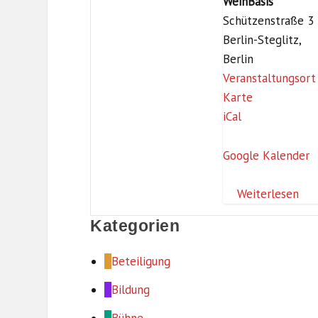
WeinBasis
t
l
Schützenstraße 3
z
o
Berlin-Steglitz
,
-
ß
Berlin
B
,
Veranstaltungsort
i
3
W
Karte
b
.
e
iCal
l
O
i
i
G
n
Google Kalender
o
)
B
t
a
Weiterlesen
h
s
Kategorien
e
i
k
s
Beteiligung
(
D
Bildung
a