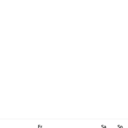
Freitag
Samstag
So
Fr.
Sa.
So.