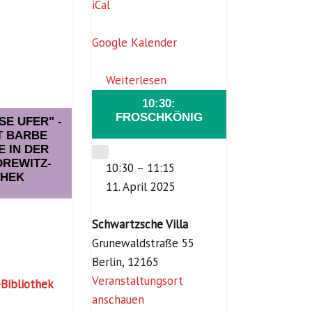
a
iCal
m
i
Google Kalender
l
i
Weiterlesen
e
10:30:
n
FROSCHKÖNIG
SE UFER" -
z
T BARBE
E IN DER
e
CLOSE
REWITZ-
10:30
–
11:15
n
THEK
11. April 2025
t
r
Schwartzsche Villa
u
Grunewaldstraße 55
m
Berlin
,
12165
M
Veranstaltungsort
Bibliothek
e
anschauen
r