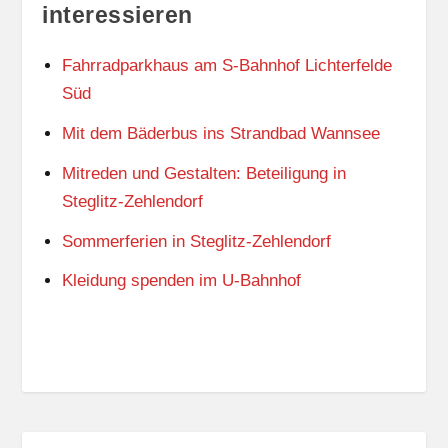
interessieren
h
o
Fahrradparkhaus am S-Bahnhof Lichterfelde
f
Süd
K
Mit dem Bäderbus ins Strandbad Wannsee
r
u
Mitreden und Gestalten: Beteiligung in
m
Steglitz-Zehlendorf
m
Sommerferien in Steglitz-Zehlendorf
e
L
Kleidung spenden im U-Bahnhof
a
n
k
e