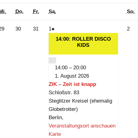
Mittwoch
Donnerstag
Freitag
Samstag
S
Mi.
Do.
Fr.
Sa.
So.
29.
30.
31.
1.
(1
2.
29
30
31
1
●
2
Juli
Juli
Juli
August
Veranstaltung)
Aug
14:00: ROLLER DISCO
2026
2026
2026
2026
KIDS
202
CLOSE
14:00
–
20:00
1. August 2026
ZIK – Zeit ist knapp
Schloßstr. 83
Steglitzer Kreisel (ehemalig
Globetrotter)
Berlin
,
Veranstaltungsort anschauen
Z
Karte