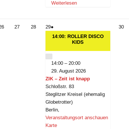
e
Weiterlesen
i
t
i
26.
27.
28.
29.
(1
30
26
27
28
29
●
30
s
August
August
August
August
Veranstaltung)
Au
14:00: ROLLER DISCO
t
2026
2026
2026
2026
KIDS
20
k
n
CLOSE
14:00
–
20:00
a
29. August 2026
p
ZIK – Zeit ist knapp
p
Schloßstr. 83
Steglitzer Kreisel (ehemalig
Globetrotter)
Berlin
,
Veranstaltungsort anschauen
Z
Karte