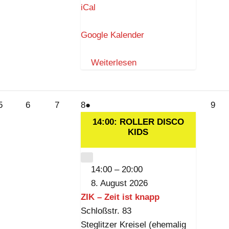
I
iCal
K
–
Google Kalender
Z
e
Weiterlesen
i
t
i
5.
6.
7.
8.
(1
9.
5
6
7
8
●
9
s
August
August
August
August
Veranstaltung)
Aug
14:00: ROLLER DISCO
t
2026
2026
2026
2026
KIDS
202
k
n
CLOSE
14:00
–
20:00
a
8. August 2026
p
ZIK – Zeit ist knapp
p
Schloßstr. 83
Steglitzer Kreisel (ehemalig