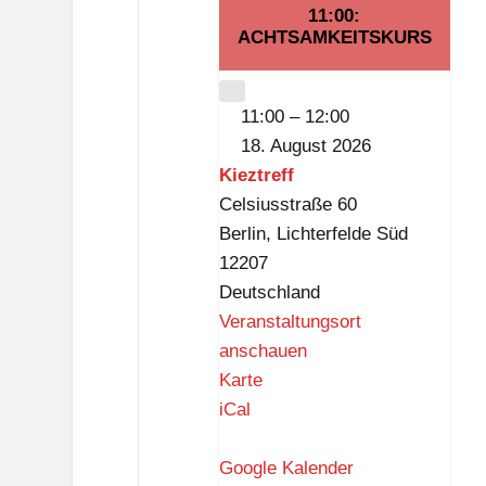
f
August
August
Veranstaltung)
11:00:
2026
ACHTSAMKEITSKURS
2026
CLOSE
11:00
–
12:00
18. August 2026
Kieztreff
Celsiusstraße 60
Berlin
,
Lichterfelde Süd
12207
Deutschland
Veranstaltungsort
anschauen
K
Karte
i
iCal
e
z
Google Kalender