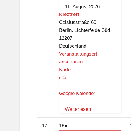
11. August 2026
Kieztreff
Celsiusstraße 60
Berlin
,
Lichterfelde Süd
12207
Deutschland
Veranstaltungsort
anschauen
K
Karte
i
iCal
e
z
Google Kalender
t
r
Weiterlesen
e
f
17.
18.
(1
17
18
●