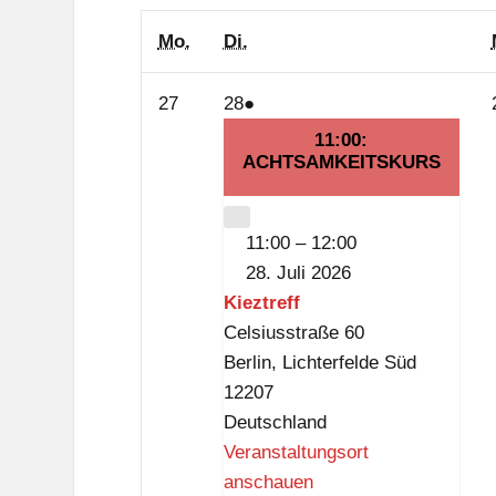
Montag
Dienstag
Mo.
Di.
27.
28.
(1
27
28
●
Juli
Juli
Veranstaltung)
11:00:
2026
ACHTSAMKEITSKURS
2026
CLOSE
11:00
–
12:00
28. Juli 2026
Kieztreff
Celsiusstraße 60
Berlin
,
Lichterfelde Süd
12207
Deutschland
Veranstaltungsort
anschauen