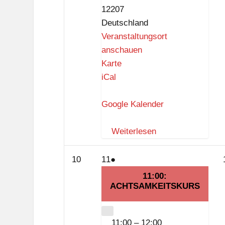
12207
Deutschland
Veranstaltungsort
anschauen
K
Karte
i
iCal
e
z
Google Kalender
t
r
Weiterlesen
e
f
10.
11.
(1
10
11
●
f
August
August
Veranstaltung)
11:00:
2026
ACHTSAMKEITSKURS
2026
CLOSE
11:00
–
12:00