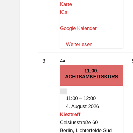
K
Karte
i
iCal
e
z
Google Kalender
t
r
Weiterlesen
e
f
3.
4.
(1
3
4
●
f
August
August
Veranstaltung)
11:00:
2026
2026
ACHTSAMKEITSKURS
CLOSE
11:00
–
12:00
4. August 2026
Kieztreff
Celsiusstraße 60
Berlin
,
Lichterfelde Süd