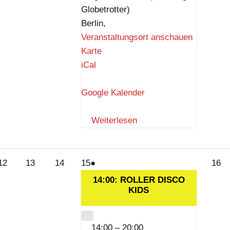
Globetrotter)
Berlin
,
Veranstaltungsort anschauen
Z
Karte
I
iCal
K
–
Google Kalender
Z
e
Weiterlesen
i
t
i
12.
13.
14.
15.
(1
16
12
13
14
15
●
16
s
August
August
August
August
Veranstaltung)
Au
14:00: ROLLER DISCO
t
2026
2026
2026
2026
KIDS
20
k
n
CLOSE
14:00
–
20:00