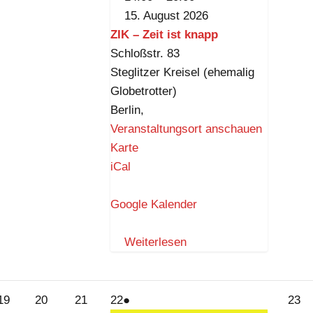
a
15. August 2026
p
ZIK – Zeit ist knapp
p
Schloßstr. 83
Steglitzer Kreisel (ehemalig
Globetrotter)
Berlin
,
Veranstaltungsort anschauen
Z
Karte
I
iCal
K
–
Google Kalender
Z
e
Weiterlesen
i
t
i
19.
20.
21.
22.
(1
23
19
20
21
22
●
23