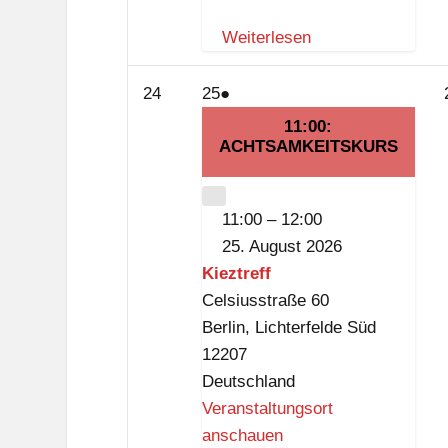
t
r
Weiterlesen
e
f
24.
25.
(1
24
25
●
f
August
August
Veranstaltung)
11:00:
2026
ACHTSAMKEITSKURS
2026
CLOSE
11:00
–
12:00
25. August 2026
Kieztreff
Celsiusstraße 60
Berlin
,
Lichterfelde Süd
12207
Deutschland
Veranstaltungsort
anschauen