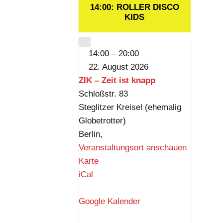
s
August
August
August
August
Veranstaltung)
Au
14:00: ROLLER DISCO
t
2026
2026
2026
2026
KIDS
20
k
n
CLOSE
14:00
–
20:00
a
22. August 2026
p
ZIK – Zeit ist knapp
p
Schloßstr. 83
Steglitzer Kreisel (ehemalig
Globetrotter)
Berlin
,
Veranstaltungsort anschauen
Z
Karte
I
iCal
K
–
Google Kalender
Z