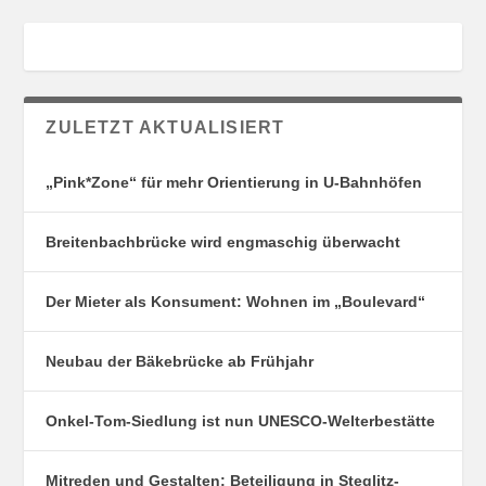
r
u
m
L
a
ZULETZT AKTUALISIERT
n
„Pink*Zone“ für mehr Orientierung in U-Bahnhöfen
k
w
i
Breitenbachbrücke wird engmaschig überwacht
t
z
Der Mieter als Konsument: Wohnen im „Boulevard“
Neubau der Bäkebrücke ab Frühjahr
Onkel-Tom-Siedlung ist nun UNESCO-Welterbestätte
Mitreden und Gestalten: Beteiligung in Steglitz-