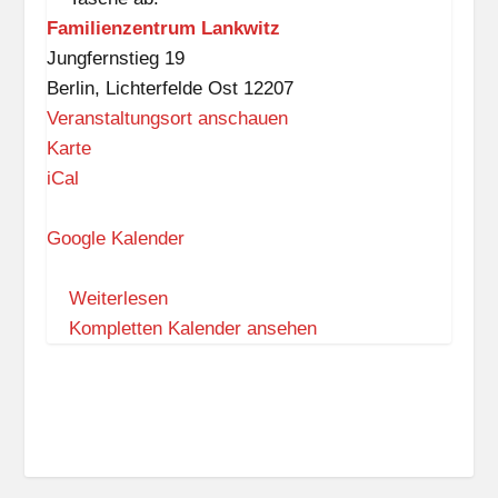
Familienzentrum Lankwitz
Jungfernstieg 19
Berlin
,
Lichterfelde Ost
12207
Veranstaltungsort anschauen
F
Karte
a
iCal
m
i
Google Kalender
l
i
Weiterlesen
e
Kompletten Kalender ansehen
n
z
e
n
t