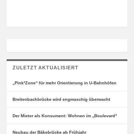
r
c
h
e
ZULETZT AKTUALISIERT
„Pink*Zone“ für mehr Orientierung in U-Bahnhöfen
Breitenbachbrücke wird engmaschig überwacht
Der Mieter als Konsument: Wohnen im „Boulevard“
Neubau der Bäkebrücke ab Frühjahr