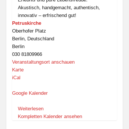
Akustisch, handgemacht, authentisch,
innovativ – erfrischend gut!
Petruskirche
Oberhofer Platz
Berlin
,
Deutschland
Berlin
030 81809966
Veranstaltungsort anschauen
P
Karte
e
iCal
t
r
Google Kalender
u
s
Weiterlesen
k
Kompletten Kalender ansehen
i