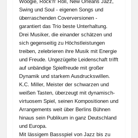
Woogie,
Woogie, Rock'n' Roll, New Orleans Jazz,
Rock'n'
Swing und Soul - eigenen Songs und
Roll,
überraschenden Coverversionen -
New
garantiert das Trio beste Unterhaltung.
Orleans
Drei Musiker, die einander schätzen und
Jazz,
sich gegenseitig zu Höchstleistungen
Swing
treiben, zelebrieren ihre Musik mit Energie
und
und Freude. Ungezügelte Leidenschaft trifft
Soul
auf unbändige Spielfreude mit großer
Dynamik und starkem Ausdruckswillen.
K.C. Miller, Meister der schwarzen und
weißen Tasten, überzeugt mit dynamisch-
virtuosem Spiel, seinen Kompositionen und
Arrangements weit über Berlins Bühnen
hinaus sein Publikum in ganz Deutschland
und Europa.
Mit lässigem Bassspiel von Jazz bis zu