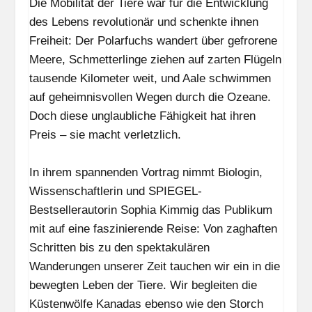
Tiere
Die Mobilität der Tiere war für die Entwicklung
bestimmt
des Lebens revolutionär und schenkte ihnen
(Bild-
Freiheit: Der Polarfuchs wandert über gefrorene
Vortrag
Meere, Schmetterlinge ziehen auf zarten Flügeln
&
tausende Kilometer weit, und Aale schwimmen
Lesung)
auf geheimnisvollen Wegen durch die Ozeane.
Doch diese unglaubliche Fähigkeit hat ihren
Preis – sie macht verletzlich.
In ihrem spannenden Vortrag nimmt Biologin,
Wissenschaftlerin und SPIEGEL-
Bestsellerautorin Sophia Kimmig das Publikum
mit auf eine faszinierende Reise: Von zaghaften
Schritten bis zu den spektakulären
Wanderungen unserer Zeit tauchen wir ein in die
bewegten Leben der Tiere. Wir begleiten die
Küstenwölfe Kanadas ebenso wie den Storch