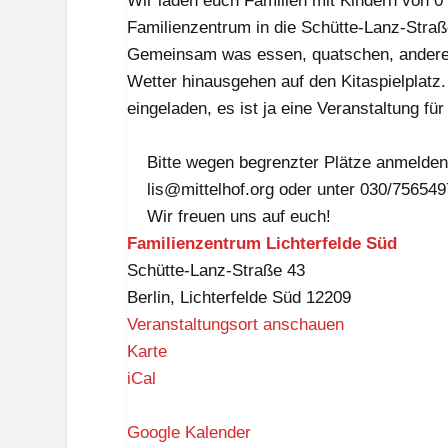
Wir laden euch Familien mit Kindern von 
am
Familienzentrum in die Schütte-Lanz-Straß
Samstagvormittag
Gemeinsam was essen, quatschen, andere F
Wetter hinausgehen auf den Kitaspielplatz.
eingeladen, es ist ja eine Veranstaltung für
Bitte wegen begrenzter Plätze anmelden
lis@mittelhof.org oder unter 030/756549
Wir freuen uns auf euch!
Familienzentrum Lichterfelde Süd
Schütte-Lanz-Straße 43
Berlin
,
Lichterfelde Süd
12209
Veranstaltungsort anschauen
F
Karte
a
iCal
m
i
Google Kalender